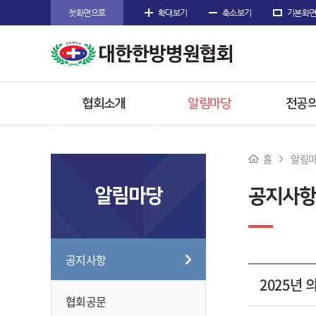
첫화면으로
확대보기
축소보기
기본화
협회소개
알림마당
전공의
인사말
공지사항
공지
홈
알림
주요사업
협회공문
전공의
알림마당
공지사항
임원소개
행사/소식
참고
오시는길
수련한
공지사항
2025년
협회공문