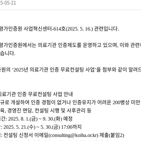
5-05-21
평가인증원 사업혁신센터
호
관련입니다
-614
(2025. 5. 16.)
.
평가인증원에서는 의료기관 인증제도를 운영하고 있으며
이와 관련
,
있습니다
.
증원의
년 의료기관 인증 무료컨설팅 사업
을 첨부와 같이 알
‘2025
’
의료기관 인증 무료컨설팅 사업 안내
규로 개설하여 인증 경험이 없거나 인증유지가 어려운
병상 미만
200
육
경영진 면담
컨설팅 시행 및 사후관리 등
,
,
기간
금
화
예정
: 2025. 8. 1.(
) ~ 9. 30.(
)
간
수
금
까지
: 2025. 5. 21.(
) ~ 5. 30.(
) 17:00
법
컨설팅 신청서 이메일
제출
붙임
:
(consulting@koiha.or.kr)
(
2)