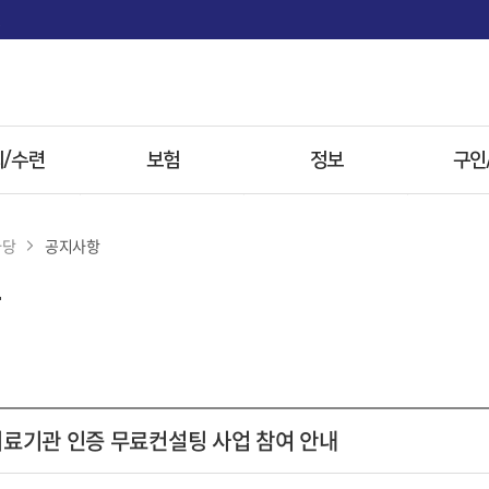
면
/수련
보험
정보
구인
사항
보험
전문병원
마당
공지사항
 전형
첩약 시범사업
한약
자료
참고자료
방병원
 의료기관 인증 무료컨설팅 사업 참여 안내