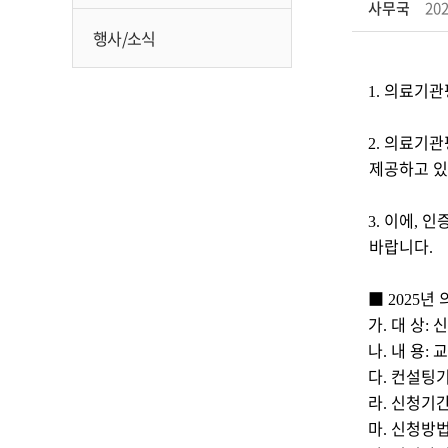
사무국
202
행사/소식
의료기관
1.
의료기관
2.
제공하고 
이에
인
3.
,
바랍니다
.
■
년 
2025
가
대 상
신
.
:
나
내 용
교
.
:
다
컨설팅
.
라
신청기
.
마
신청방
.