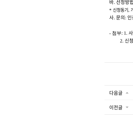
바
선정방
.
신청동기
*
,
사
문의
인
.
:
사
- 첨부
: 1.
신청
2.
다음글
이전글