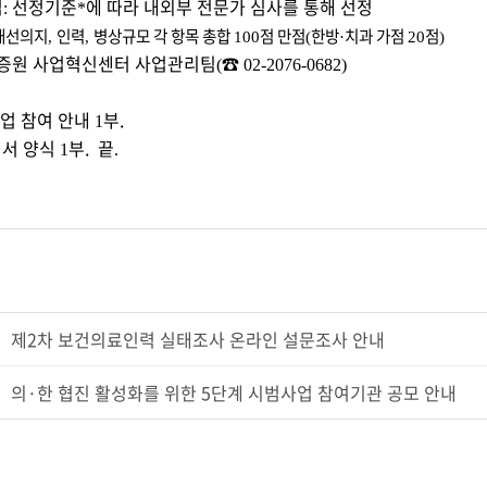
법
선정기준
에 따라 내외부 전문가 심사를 통해 선정
:
*
개선의지
인력
병상규모 각 항목 총합
점 만점
한방
치과 가점
점
,
,
100
(
·
20
)
증원 사업혁신센터 사업관리팀
☎
(
02-2076-0682)
업 참여 안내
부.
1
서 양식
부.
끝
1
.
제2차 보건의료인력 실태조사 온라인 설문조사 안내
의·한 협진 활성화를 위한 5단계 시범사업 참여기관 공모 안내