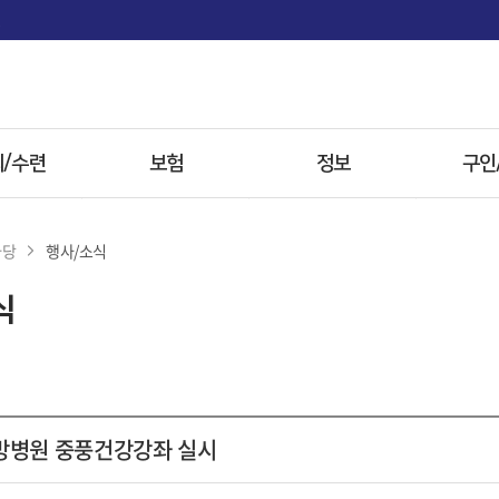
면
/수련
보험
정보
구인
사항
보험
전문병원
마당
행사/소식
 전형
첩약 시범사업
한약
식
자료
참고자료
방병원
방병원 중풍건강강좌 실시