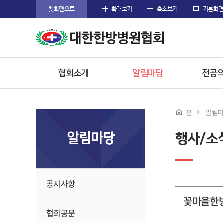
첫화면으로
확대보기
축소보기
기본화
협회소개
알림마당
전공의
인사말
공지사항
공지
홈
알림
주요사업
협회공문
전공의
알림마당
행사/소
임원소개
행사/소식
참고
오시는길
수련한
공지사항
꽃마을한
협회공문