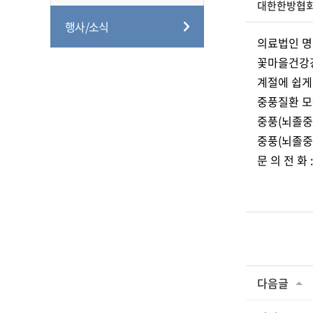
대한한방협
행사/소식
의료법인 명
꽃마을건강강
계절에 쉽게
중풍질환 모
중풍(뇌졸중
중풍(뇌졸중)
문 의 전 화 :
다음글