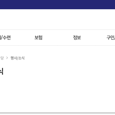
면
/수련
보험
정보
구인
사항
보험
전문병원
마당
행사/소식
 전형
첩약 시범사업
한약
식
자료
참고자료
방병원