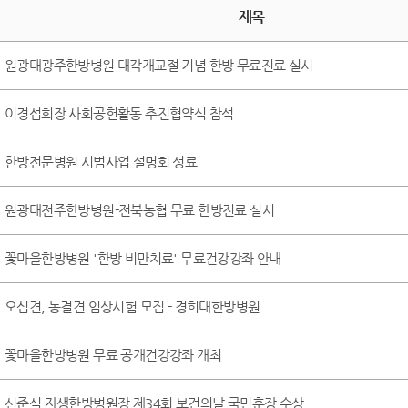
제목
원광대광주한방병원 대각개교절 기념 한방 무료진료 실시
이경섭회장 사회공헌활동 추진협약식 참석
한방전문병원 시범사업 설명회 성료
원광대전주한방병원-전북농협 무료 한방진료 실시
꽃마을한방병원 '한방 비만치료' 무료건강강좌 안내
오십견, 동결견 임상시험 모집 - 경희대한방병원
꽃마을한방병원 무료 공개건강강좌 개최
신준식 자생한방병원장 제34회 보건의날 국민훈장 수상