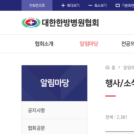
첫화면으로
확대보기
축소보기
기본화
협회소개
알림마당
전공의
인사말
공지사항
공지
홈
알림
주요사업
협회공문
전공의
알림마당
행사/소
임원소개
행사/소식
참고
오시는길
수련한
공지사항
전체 : 2,381
협회공문