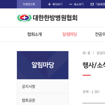
첫화면으로
확대보기
축소보기
기본화
협회소개
알림마당
전공의
인사말
공지사항
공지
홈
알림
주요사업
협회공문
전공의
알림마당
행사/소
임원소개
행사/소식
참고
오시는길
수련한
공지사항
전체 : 2,381
협회공문