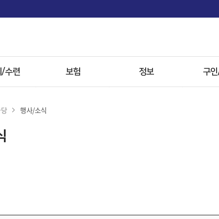
면
/수련
보험
정보
구인
사항
보험
전문병원
마당
행사/소식
 전형
첩약 시범사업
한약
식
자료
참고자료
방병원