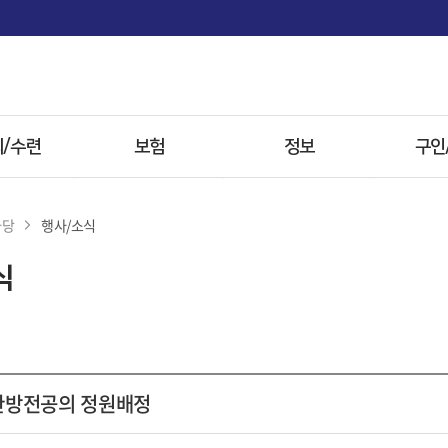
면
/수련
보험
정보
구인
사항
보험
전문병원
마당
행사/소식
 전형
첩약 시범사업
한약
식
자료
참고자료
방병원
 한방전공의 정원배정