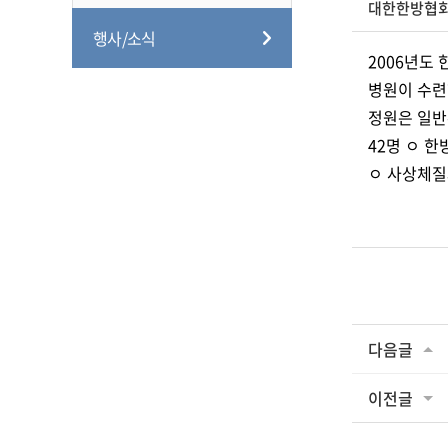
대한한방협
행사/소식
2006년도
병원이 수련
정원은 일반수
42명 ㅇ 한
ㅇ 사상체질
다음글
이전글