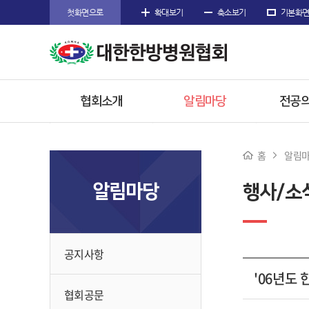
첫화면으로
확대보기
축소보기
기본화
협회소개
알림마당
전공의
인사말
공지사항
공지
홈
알림
주요사업
협회공문
전공의
알림마당
행사/소
임원소개
행사/소식
참고
오시는길
수련한
공지사항
'06년도
협회공문