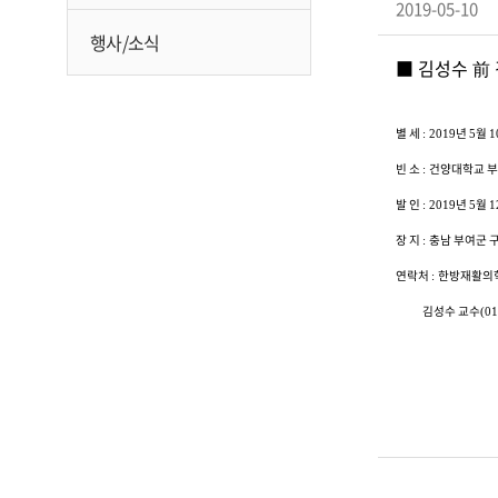
2019-05-10
행사/소식
■ 김성수 前
별 세
년
월
: 2019
5
1
빈 소
건양대학교 부
:
발 인
년
월
: 2019
5
1
장 지
충남 부여군 
:
연락처
한방재활의
:
김성수 교수
(0