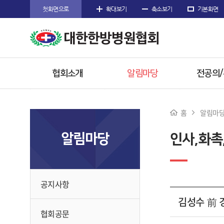
첫화면으로
확대보기
축소보기
기본화면
협회소개
알림마당
전공의
인사말
공지사항
공지사
홈
알림마
주요사업
협회공문
전공의 
알림마당
인사,화촉
임원소개
행사/소식
참고자
오시는길
수련한방
공지사항
김성수 前
협회공문