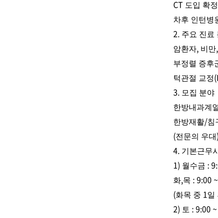
CT
도입 확
차후 인턴병
2.
주요 진료
,
암환자
비만
부정렬 증후
턱관절 교정
3.
모집 분야
한방내과계
/
한방재활
침
(
전문의 우대
4.
기본근무시
1)
: 9
월수금
,
: 9:00 
화
목
(
1
화목 중
일
2)
: 9:00 ~
토