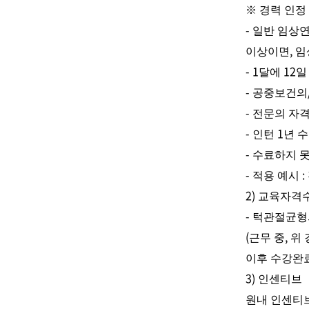
※
경력 인정
-
일반 임상연
,
이상이면
임
- 1
12
달에
일
-
공중보건의
-
전문의 자
-
1
인턴
년 
-
수료하지 못
-
:
적용 예시
2)
교육자격
-
턱관절균
(
,
근무 중
위 
이후 수강완
3)
인센티브
원내 인센티