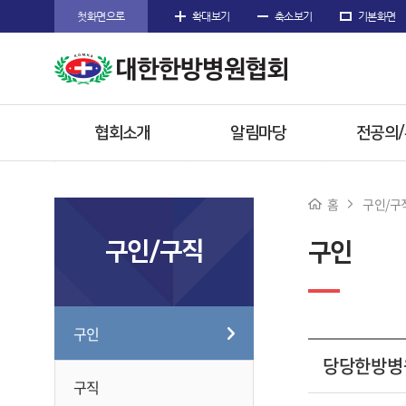
첫화면으로
확대보기
축소보기
기본화면
협회소개
알림마당
전공의
인사말
공지사항
공지사
홈
구인/구
주요사업
협회공문
전공의 
구인/구직
구인
임원소개
행사/소식
참고자
오시는길
수련한방
구인
당당한방병
구직