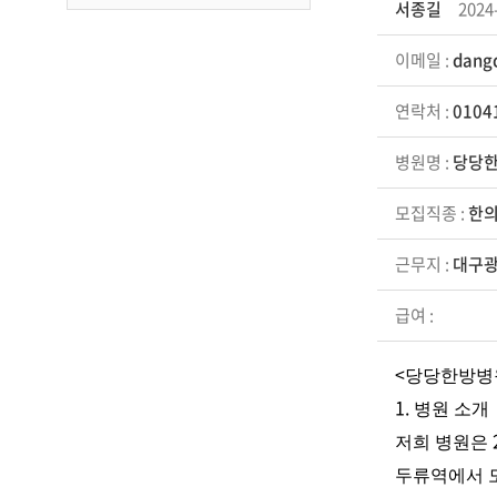
서종길
2024
이메일 :
dang
연락처 :
0104
병원명 :
당당한
모집직종 :
한
근무지 :
대구광
급여 :
<
당당한방병
1.
병원 소개
저희 병원은
두류역에서 