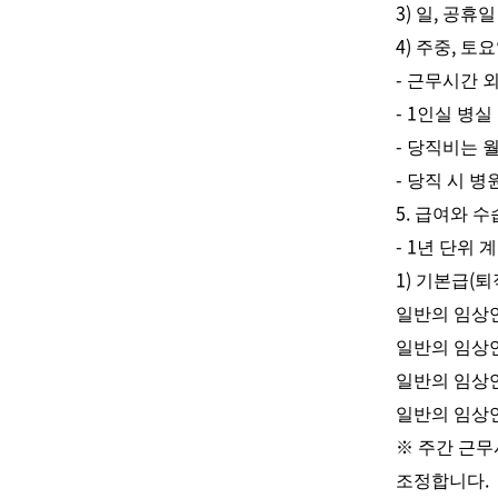
3)
,
일
공휴일
4)
,
주중
토요
-
근무시간 외
- 1
인실 병실
-
당직비는 
-
당직 시 병
5.
급여와 수
- 1
년 단위 
1)
(
기본급
퇴
일반의 임상
일반의 임상
일반의 임상
일반의 임상
※
주간 근
.
조정합니다