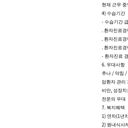
현재 근무 
4)
수습기간
-
수습기간 
.
환자진료경
.
환자진료경
.
환자진료경
-
환자진료 
6.
우대사항
/
/
추나
약침
암환자 관리
,
비만
성장치
전문의 우대
7.
복지혜택
1)
(1
연차
년차
2)
원내식사