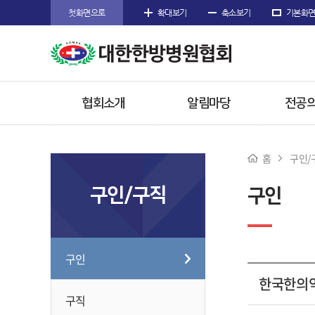
첫화면으로
확대보기
축소보기
기본화
협회소개
알림마당
전공의
인사말
공지사항
공지
홈
구인/
주요사업
협회공문
전공의
구인/구직
구인
임원소개
행사/소식
참고
오시는길
수련한
구인
한국한의약
구직