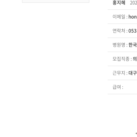
홍지혜
202
이메일 :
hon
연락처 :
053
병원명 :
한국
모집직종 :
의
근무지 :
대구
급여 :