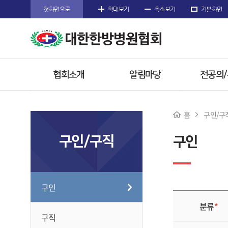
첫화면으로
확대보기
축소보기
기본화면
협회소개
알림마당
전공의
인사말
공지사항
공지사
홈
구인/구
주요사업
협회공문
전공의 
구인/구직
구인
임원소개
행사/소식
참고자
오시는길
수련한방
구인
분류
*
구직