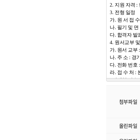
2.
지원 자격
:
3.
전형 일정
가
.
원 서 접 
나
.
필기 및 면
다
.
합격자 발
4.
원서교부 및
가
.
원서 교부
나
.
주 소
:
경
다
.
전화 번호
라
.
접 수 처
:
*
이메일 접수
:
5.
제출서류
.
가
.
지원서 및
첨부파일
나
.
위임장
(
지
다
.
한의과대
라
.
한의사면
올린파일
마
.
한의과대학
바
.
주민등록 
사
.
사진
(3×4cm