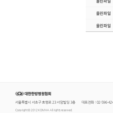
올린파일
아
.
현역
·
대체
-
양식은 병무
올린파일
“
현역대체복
6.
전형료
: 30
올린파일
7.
기타 자세
■
서류
(
첨부 
1.
지원서
2.
개인정보제공
3.
정보공개등
(
이력서
,
성범
서울특별시 서초구 효령로 23 서암빌딩 3층 대표전화 : 02-596-4245
Copyright © 2012 KOMHA All rights reserved.