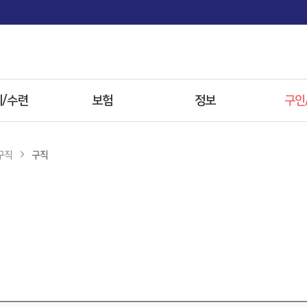
면
/수련
보험
정보
구인
사항
보험
전문병원
구직
구직
 전형
첩약 시범사업
한약
자료
참고자료
방병원