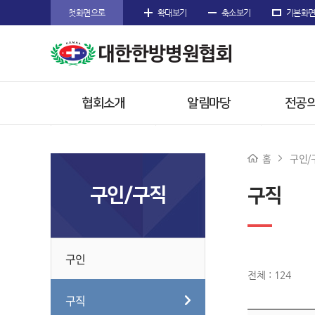
첫화면으로
확대보기
축소보기
기본화
협회소개
알림마당
전공의
인사말
공지사항
공지
홈
구인/
주요사업
협회공문
전공의
구인/구직
구직
임원소개
행사/소식
참고
오시는길
수련한
구인
전체 : 124
구직