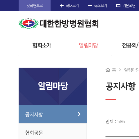
첫화면으로
확대보기
축소보기
기본화면
협회소개
알림마당
전공의
인사말
공지사항
공지사
홈
알림마
주요사업
협회공문
전공의 
알림마당
공지사항
임원소개
행사/소식
참고자
오시는길
수련한방
공지사항
전체 : 586
협회공문