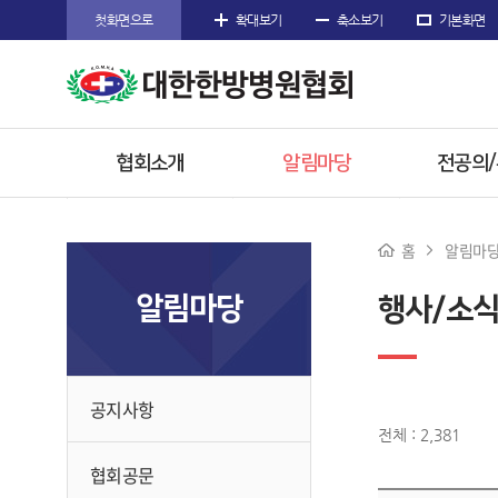
첫화면으로
확대보기
축소보기
기본화면
협회소개
알림마당
전공의
인사말
공지사항
공지사
홈
알림마
주요사업
협회공문
전공의 
알림마당
행사/소
임원소개
행사/소식
참고자
오시는길
수련한방
공지사항
전체 : 2,381
협회공문