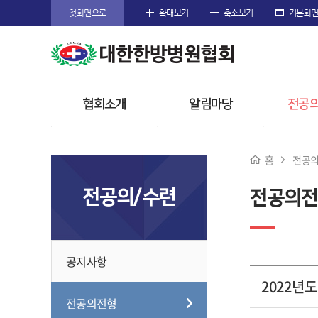
첫화면으로
확대보기
축소보기
기본화
협회소개
알림마당
전공의
인사말
공지사항
공지
홈
전공의
주요사업
협회공문
전공의
전공의/수련
전공의전
임원소개
행사/소식
참고
오시는길
수련한
공지사항
2022년
전공의전형