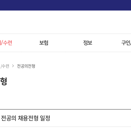
면
/수련
보험
정보
구인
사항
보험
전문병원
/수련
전공의전형
 전형
첩약 시범사업
한약
형
자료
참고자료
방병원
도 전공의 채용전형 일정