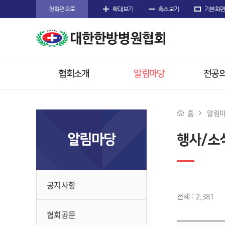
첫화면으로
확대보기
축소보기
기본화
협회소개
알림마당
전공의
인사말
공지사항
공지
홈
알림
주요사업
협회공문
전공의
알림마당
행사/소
임원소개
행사/소식
참고
오시는길
수련한
공지사항
전체 : 2,381
협회공문