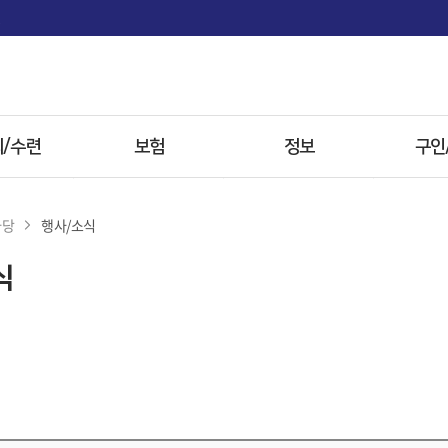
면
/수련
보험
정보
구인
사항
보험
전문병원
마당
행사/소식
 전형
첩약 시범사업
한약
식
자료
참고자료
방병원