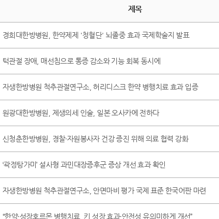
제목
경희대한방병원, 한약제제 '청혈단' 뇌졸중 효과 국제학술지 발표
턱관절 장애, 매선침으로 통증 감소와 기능 회복 동시에
자생한방병원 척추관절연구소, 허리디스크 한약 병행치료 효과 입증
원광대한방병원, 제생의세 인술, 일본 오사카에 전하다
신청춘한방병원, 경찰·자원봉사자 건강 증진 위해 의료 협력 강화
‘곽정탕가미’ 설사형 과민대장증후군 증상 개선 효과 확인
자생한방병원 척추관절연구소, 안면마비 평가 국제 표준 한국어판 마련
“한약·성장호르몬 병행치료, 키 성장 효과·안전성 유의미하게 개선”