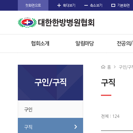
첫화면으로
확대보기
축소보기
기본화면
협회소개
알림마당
전공의
인사말
공지사항
공지사
홈
구인/구
주요사업
협회공문
전공의 
구인/구직
구직
임원소개
행사/소식
참고자
오시는길
수련한방
구인
전체 : 124
구직